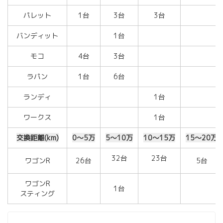
パレット
1台
3台
3台
バンディット
1台
モコ
4台
3台
ラパン
1台
6台
ランディ
1台
ワークス
1台
交換距離(km)
0～5万
5～10万
10～15万
15～20万
32台
23台
ワゴンR
26台
5台
ワゴンR
1台
スティング