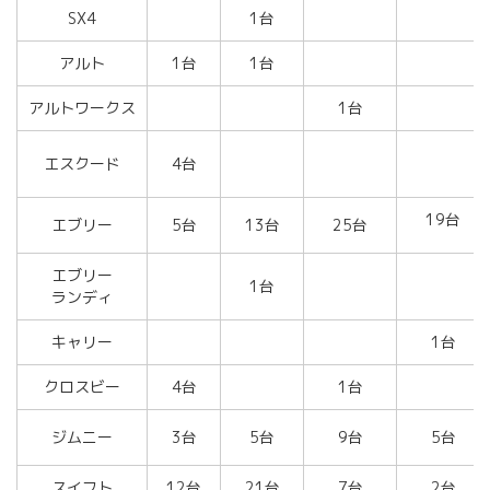
SX4
1台
アルト
1台
1台
アルトワークス
1台
エスクード
4台
19台
エブリー
5台
13台
25台
エブリー
1台
ランディ
キャリー
1台
クロスビー
4台
1台
ジムニー
3台
5台
9台
5台
スイフト
12台
21台
7台
2台