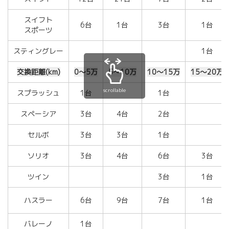
スイフト
6台
1台
3台
1台
スポーツ
スティングレー
1台
交換距離(km)
0～5万
5～10万
10～15万
15～20万
scrollable
スプラッシュ
1台
1台
スペーシア
3台
4台
2台
セルボ
3台
3台
1台
ソリオ
3台
4台
6台
3台
ツイン
3台
1台
ハスラー
6台
9台
7台
1台
バレーノ
1台