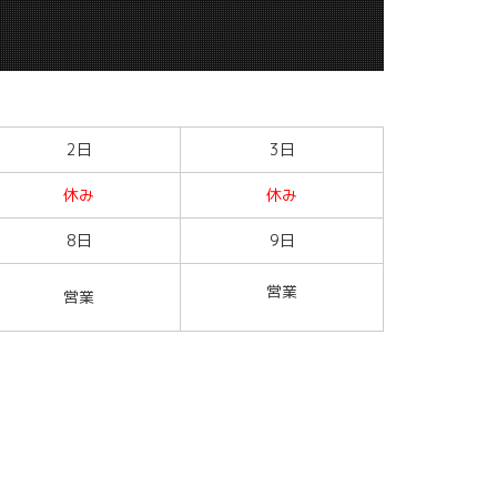
2日
3日
休み
休み
8日
9日
営業
営業